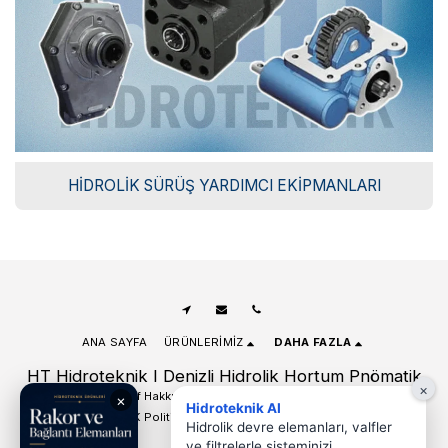
HIDROLIK SÜRÜŞ YARDIMCI EKIPMANLARI
ANA SAYFA
ÜRÜNLERIMIZ
DAHA FAZLA
HT Hidroteknik I Denizli Hidrolik Hortum Pnömatik
×
Telif Hakkı © 2026 Tüm hakları saklıdır
Hidroteknik AI
KVKK Politikası ve Aydınlatma Metinleri
Hidrolik devre elemanları, valfler
ve filtrelerle sisteminizi