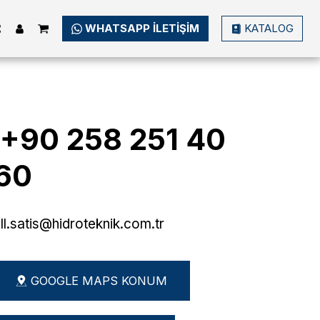
WHATSAPP ILETIŞIM
KATALOG
 +90 258 251 40 
60
ll.satis@hidroteknik.com.tr
GOOGLE MAPS KONUM