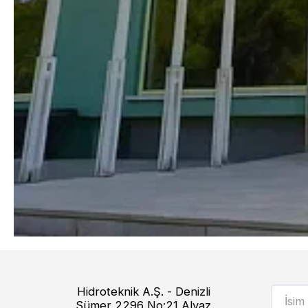
Hidroteknik A.Ş. - Denizli
Sümer 2296 No:21 Alyaz