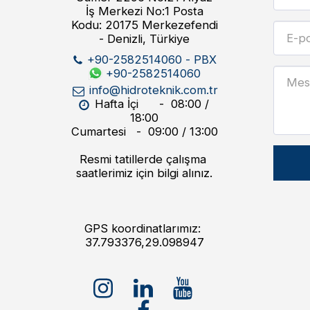
İş Merkezi No:1 Posta
Kodu: 20175 Merkezefendi
- Denizli, Türkiye
+90-2582514060
-
PBX
+90-2582514060
info@hidroteknik.com.tr
Hafta İçi      -  08:00 / 
18:00

Cumartesi   -  09:00 / 13:00

Resmi tatillerde çalışma 
saatlerimiz için bilgi alınız.
GPS koordinatlarımız: 
37.793376,29.098947