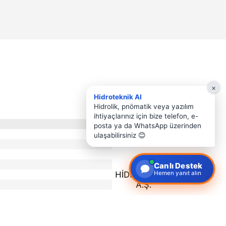
×
Hidroteknik AI
Hidrolik, pnömatik veya yazılım
ihtiyaçlarınız için bize telefon, e-
Hesap Sahibi
posta ya da WhatsApp üzerinden
ulaşabilirsiniz 😊
Canlı Destek
Hemen yanıt alın
HİDROTEKNİK
A.Ş.
FT: TVBATR2A)
IFT: TVBATR2A)
IFT: TVBATR2A)