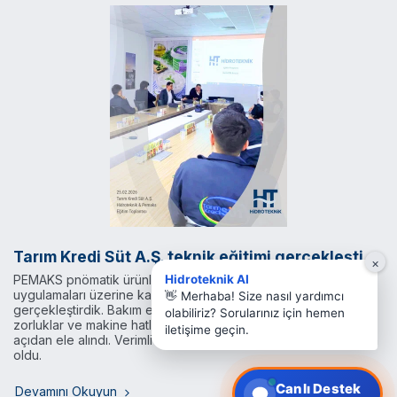
Tarım Kredi Süt A.Ş. teknik eğitimi gerçekleşti
×
Hidroteknik AI
PEMAKS pnömatik ürünlerinin teknik avantajları ve saha
uygulamaları üzerine kapsamlı bir değerlendirme toplantısı
👋 Merhaba! Size nasıl yardımcı
gerçekleştirdik. Bakım ekiplerinin karşılaştığı operasyonel
olabiliriz? Sorularınız için hemen
zorluklar ve makine hatlarında yerlileştirme stratejimiz teknik
iletişime geçin.
açıdan ele alındı. Verimli ve karşılıklı katkı sağlayan bir program
oldu.
Canlı Destek
Devamını Okuyun