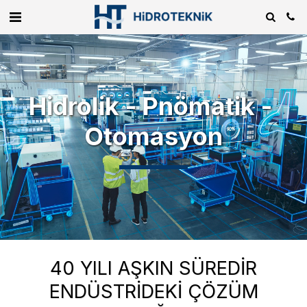
Hidrolik - Pnömatik - ​
Otomasyon
40 YILI AŞKIN SÜREDIR
ENDÜSTRIDEKI ÇÖZÜM