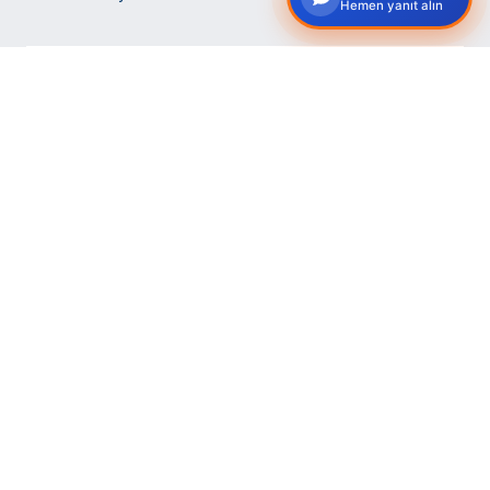
Hemen yanıt alın
CİFA Beton Pompası Hidrolik Ekipmanları
Cifa beton pompasına ait hidrolik ekipmanlar listesi. Teknik
destek ve ürün temini Hidroteknik bünyesince sağlanmaktadır.
Devamını Okuyun