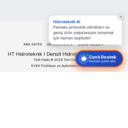
×
Hidroteknik AI
Pemaks pnömatik silindirleri ve
geniş ürün yelpazesiyle tanışmak
için hemen keşfedin!
ANA SAYFA
ÜRÜNLERIMIZ
DAHA FAZLA
HT Hidroteknik I Denizli Hidrolik Hortum Pnömatik
Canlı Destek
Telif Hakkı © 2026 Tüm hakları saklıdır
Hemen yanıt alın
KVKK Politikası ve Aydınlatma Metinleri
ABONE OL