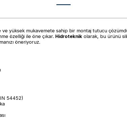
 yüksek mukavemete sahip bir montaj tutucu çözümdür. Ö
nme özelliği ile öne çıkar.
Hidroteknik
olarak, bu ürünü sili
manızı öneriyoruz.
n
DIN 54452)
ika
ası