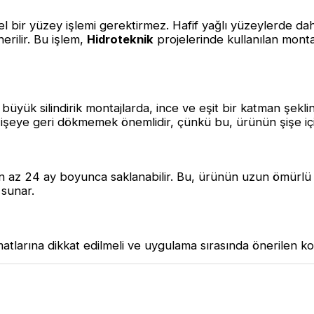
l bir yüzey işlemi gerektirmez. Hafif yağlı yüzeylerde dahi 
erilir. Bu işlem,
Hidroteknik
projelerinde kullanılan monta
yük silindirik montajlarda, ince ve eşit bir katman şeklin
yı şişeye geri dökmemek önemlidir, çünkü bu, ürünün şişe i
 en az 24 ay boyunca saklanabilir. Bu, ürünün uzun ömürlü
 sunar.
matlarına dikkat edilmeli ve uygulama sırasında önerilen k