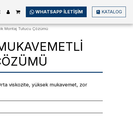
WHATSAPP ILETIŞIM
KATALOG
rik Montaj Tutucu Çözümü
 MUKAVEMETLI
 ÇÖZÜMÜ
Orta viskozite, yüksek mukavemet, zor