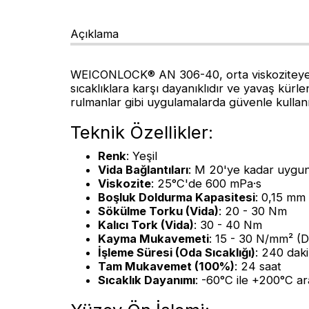
Açıklama
WEICONLOCK® AN 306-40, orta viskoziteye ve
sıcaklıklara karşı dayanıklıdır ve yavaş kürle
rulmanlar gibi uygulamalarda güvenle kullan
Teknik Özellikler:
Renk
: Yeşil
Vida Bağlantıları
: M 20'ye kadar uygu
Viskozite
: 25°C'de 600 mPa·s
Boşluk Doldurma Kapasitesi
: 0,15 mm
Sökülme Torku (Vida)
: 20 - 30 Nm
Kalıcı Tork (Vida)
: 30 - 40 Nm
Kayma Mukavemeti
: 15 - 30 N/mm² (
İşleme Süresi (Oda Sıcaklığı)
: 240 dak
Tam Mukavemet (100%)
: 24 saat
Sıcaklık Dayanımı
: -60°C ile +200°C ar