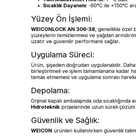
Sıcaklık Dayanımı
: -60°C ile +150°C ar
Yüzey Ön İşlemi:
WEICONLOCK AN 306-38
, genellikle özel 
yüzeylerin temizlenmesi ve yağdan arındırılma
uzatır ve güvenilir performans sağlar.
Uygulama Süreci:
Ürün, şişeden doğrudan uygulanabilir. Daha b
birleştirilmeli ve işlem tamamlanana kadar ha
temas etmemesi ve uygulama sonrası harekets
Depolama:
Orijinal kapalı ambalajında oda sıcaklığında
Hidroteknik
projelerinde uzun süreli çözüm
Güvenlik ve Sağlık:
WEICON
ürünleri kullanılırken güvenlik tali