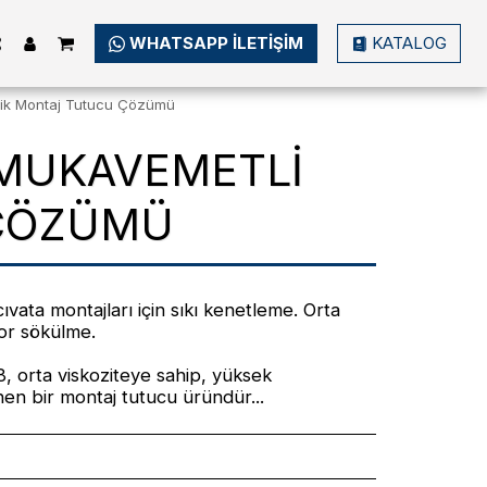
WHATSAPP ILETIŞIM
KATALOG
rik Montaj Tutucu Çözümü
 MUKAVEMETLI
 ÇÖZÜMÜ
cıvata montajları için sıkı kenetleme. Orta
zor sökülme.
rta viskoziteye sahip, yüksek
nen bir montaj tutucu üründür...