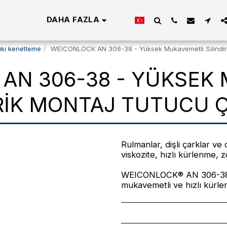
DAHA FAZLA
ıkı kenetleme
WEICONLOCK AN 306-38 - Yüksek Mukavemetli Silindi
AN 306-38 - YÜKSEK
IRIK MONTAJ TUTUCU
Rulmanlar, dişli çarklar ve 
viskozite, hızlı kürlenme, 
WEICONLOCK® AN 306-38, o
mukavemetli ve hızlı kürle