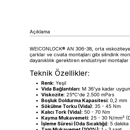
Açıklama
WEICONLOCK® AN 306-38, orta viskoziteye sah
çarklar ve cıvata montajları gibi silindirik mo
dayanıklılık gerektiren endüstriyel montajlar 
Teknik Özellikler:
Renk
: Yeşil
Vida Bağlantıları
: M 36'ya kadar uygu
Viskozite
: 25°C'de 2.500 mPa·s
Boşluk Doldurma Kapasitesi
: 0,2 mm
Sökülme Torku (Vida)
: 35 - 45 Nm
Kalıcı Tork (Vida)
: 50 - 70 Nm
Kayma Mukavemeti
: 25 - 30 N/mm² 
İşleme Süresi (Oda Sıcaklığı)
: 5 dakika
Tam Mukavemet (100%)
: 1 - 3 saat