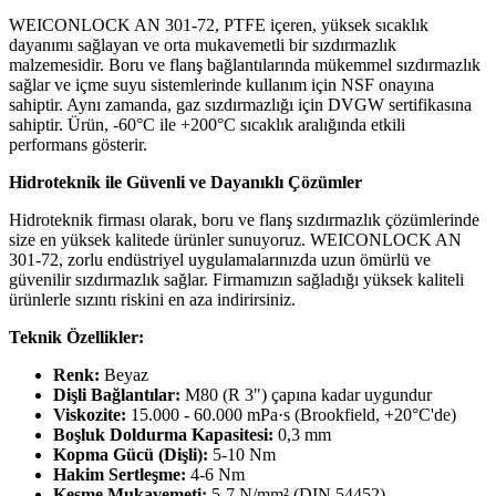
WEICONLOCK AN 301-72, PTFE içeren, yüksek sıcaklık
dayanımı sağlayan ve orta mukavemetli bir sızdırmazlık
malzemesidir. Boru ve flanş bağlantılarında mükemmel sızdırmazlık
sağlar ve içme suyu sistemlerinde kullanım için NSF onayına
sahiptir. Aynı zamanda, gaz sızdırmazlığı için DVGW sertifikasına
sahiptir. Ürün, -60°C ile +200°C sıcaklık aralığında etkili
performans gösterir.
Hidroteknik ile Güvenli ve Dayanıklı Çözümler
Hidroteknik firması olarak, boru ve flanş sızdırmazlık çözümlerinde
size en yüksek kalitede ürünler sunuyoruz. WEICONLOCK AN
301-72, zorlu endüstriyel uygulamalarınızda uzun ömürlü ve
güvenilir sızdırmazlık sağlar. Firmamızın sağladığı yüksek kaliteli
ürünlerle sızıntı riskini en aza indirirsiniz.
Teknik Özellikler:
Renk:
Beyaz
Dişli Bağlantılar:
M80 (R 3") çapına kadar uygundur
Viskozite:
15.000 - 60.000 mPa·s (Brookfield, +20°C'de)
Boşluk Doldurma Kapasitesi:
0,3 mm
Kopma Gücü (Dişli):
5-10 Nm
Hakim Sertleşme:
4-6 Nm
Kesme Mukavemeti:
5-7 N/mm² (DIN 54452)