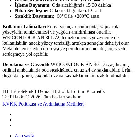
İşleme Dayanımı:
Oda sıcaklığında 15-30 dakika
Nihai Sertleşme:
Oda sıcaklığında 6-12 saat
Sıcaklık Dayanımı:
-60°C ile +200°C arası
Kullanım Talimatları
En iyi sonuçlar için montaj yapılacak
yüzeylerin temizlenmesi ve yağdan arındırılması önerilir.
WEICONLOCK AN 301-72, temizlenmemiş yüzeylerde de
kullanılabilir, ancak yüzey temizliği arttıkça sonuçlar daha iyi olur.
Metal ile temas eden ürün şişeye geri dökülmemelidir; bu, şişede
sertleşmeye yol açabilir.
Depolama ve Güvenlik
WEICONLOCK AN 301-72, açılmamış
orijinal ambalajında oda sıcaklığında en az 24 ay saklanabilir. Ürün,
doğrudan güneş ışığından ve ısı kaynaklarından uzak tutulmalıdır.
HT Hidroteknik I Denizli Hidrolik Hortum Pnömatik
Telif Hakkı © 2026 Tüm hakları saklıdır
KVKK Politikası ve Aydınlatma Metinleri
Ana sayfa