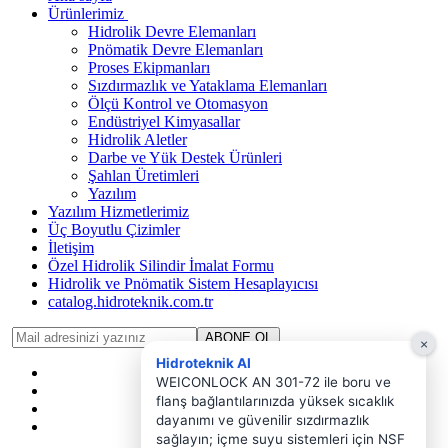
Ürünlerimiz
Hidrolik Devre Elemanları
Pnömatik Devre Elemanları
Proses Ekipmanları
Sızdırmazlık ve Yataklama Elemanları
Ölçü Kontrol ve Otomasyon
Endüstriyel Kimyasallar
Hidrolik Aletler
Darbe ve Yük Destek Ürünleri
Şahlan Üretimleri
Yazılım
Yazılım Hizmetlerimiz
Üç Boyutlu Çizimler
İletişim
Özel Hidrolik Silindir İmalat Formu
Hidrolik ve Pnömatik Sistem Hesaplayıcısı
catalog.hidroteknik.com.tr
ABONE OL
×
Hidroteknik AI
WEICONLOCK AN 301-72 ile boru ve
flanş bağlantılarınızda yüksek sıcaklık
dayanımı ve güvenilir sızdırmazlık
sağlayın; içme suyu sistemleri için NSF