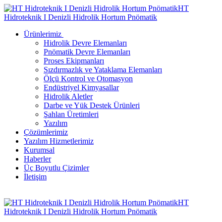
HT
Hidroteknik I Denizli Hidrolik Hortum Pnömatik
Ürünlerimiz
Hidrolik Devre Elemanları
Pnömatik Devre Elemanları
Proses Ekipmanları
Sızdırmazlık ve Yataklama Elemanları
Ölçü Kontrol ve Otomasyon
Endüstriyel Kimyasallar
Hidrolik Aletler
Darbe ve Yük Destek Ürünleri
Şahlan Üretimleri
Yazılım
Çözümlerimiz
Yazılım Hizmetlerimiz
Kurumsal
Haberler
Üç Boyutlu Çizimler
İletişim
HT
Hidroteknik I Denizli Hidrolik Hortum Pnömatik