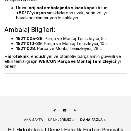
Ürünü
orijinal ambalajında sıkıca kapalı
tutun.
+50°C'yi aşan
sıcaklıklardan uzak, serin ve iyi
havalandırılan bir yerde saklayın.
Ambalaj Bilgileri:
15211005-39
: Parça ve Montaj Temizleyici, 5 L
15211010-39
: Parça ve Montaj Temizleyici, 10 L
15211028
: Parça ve Montaj Temizleyici, 28 L.
Hidroteknik
, endüstriyel ve otomotiv parçalarının güvenli ve
etkili temizliği için
WEICON Parça ve Montaj Temizleyici
'yi
önerir.
ANA SAYFA
ÜRÜNLERIMIZ
DAHA FAZLA
HT Hidroteknik I Denizli Hidrolik Hortum Pnömatik