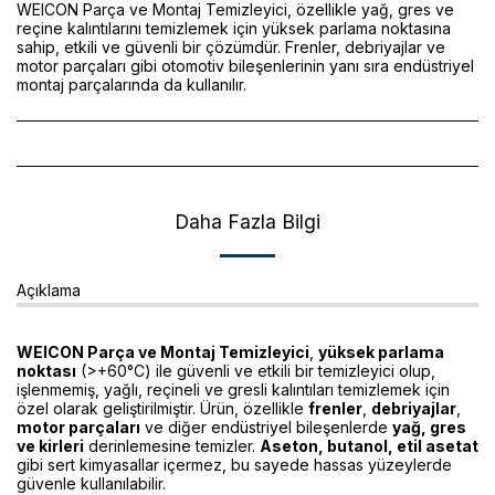
WEICON Parça ve Montaj Temizleyici, özellikle yağ, gres ve
reçine kalıntılarını temizlemek için yüksek parlama noktasına
sahip, etkili ve güvenli bir çözümdür. Frenler, debriyajlar ve
motor parçaları gibi otomotiv bileşenlerinin yanı sıra endüstriyel
montaj parçalarında da kullanılır.
Daha Fazla Bilgi
Açıklama
WEICON Parça ve Montaj Temizleyici
,
yüksek parlama
noktası
(>+60°C) ile güvenli ve etkili bir temizleyici olup,
işlenmemiş, yağlı, reçineli ve gresli kalıntıları temizlemek için
özel olarak geliştirilmiştir. Ürün, özellikle
frenler
,
debriyajlar
,
motor parçaları
ve diğer endüstriyel bileşenlerde
yağ, gres
ve kirleri
derinlemesine temizler.
Aseton, butanol, etil asetat
gibi sert kimyasallar içermez, bu sayede hassas yüzeylerde
güvenle kullanılabilir.