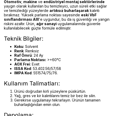
Otomotiv
,
makine
ve
endüstriyel montaj sektörlerinde
yaygın olarak kullanılan bu temizleyici, uzun süreli etki sağlar
ve temizlediği yüzeylerde
artıksız buharlaşarak
kalıntı
bırakmaz. Yüksek parlama noktası sayesinde
eski VbF
sınıflandırması AIII
'e uygundur, bu da iş güvenliği ve yangın
riskini azaltır. Ürün,
ağır sanayi
uygulamalarında güvenle
kullanılabilecek güçte formüle edilmiştir.
Teknik Bilgiler:
Koku
: Solvent
Renk
: Renksiz
Raf Ömrü
: 24 Ay
Parlama Noktası
: >+60°C
AOX Frei
: Evet
ISSA Kod
: 53.402.56/57/58
IMPA Kod
: 551574/75/76.
Kullanım Talimatları:
Ürünü doğrudan kirli yüzeylere püskürtün.
Yağ, gres ve kir kalıntılarını temiz bir bez ile silin.
Gerekirse uygulamayı tekrarlayın. Ürünün tamamen
buharlaştığından emin olun.
Depolama: