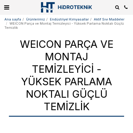
Ana sayfa
Ürünlerimiz
Endüstriyel Kimyasallar
Aktif Sıvı Maddeler
WEICON Parça ve Montaj Temizleyici - Yüksek Parlama Noktalı Güçlü
Temizlik
WEICON PARÇA VE
MONTAJ
TEMIZLEYICI -
YÜKSEK PARLAMA
NOKTALI GÜÇLÜ
TEMIZLIK