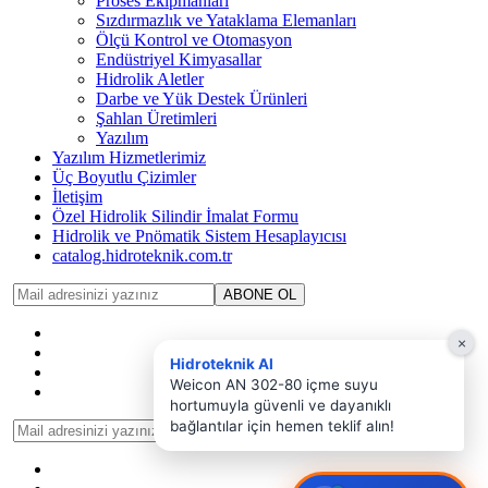
Proses Ekipmanları
Sızdırmazlık ve Yataklama Elemanları
Ölçü Kontrol ve Otomasyon
Endüstriyel Kimyasallar
Hidrolik Aletler
Darbe ve Yük Destek Ürünleri
Şahlan Üretimleri
Yazılım
Yazılım Hizmetlerimiz
Üç Boyutlu Çizimler
İletişim
Özel Hidrolik Silindir İmalat Formu
Hidrolik ve Pnömatik Sistem Hesaplayıcısı
catalog.hidroteknik.com.tr
ABONE OL
×
Hidroteknik AI
Weicon AN 302-80 içme suyu
hortumuyla güvenli ve dayanıklı
bağlantılar için hemen teklif alın!
ABONE OL