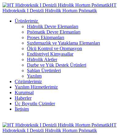
HT
Hidroteknik I Denizli Hidrolik Hortum Pnömatik
Ürünlerimiz
Hidrolik Devre Elemanları
Pnömatik Devre Elemanları
Proses Ekipmanları
Sızdırmazlık ve Yataklama Elemanları
Ölçü Kontrol ve Otomasyon
Endüstriyel Kimyasallar
Hidrolik Aletler
Darbe ve Yük Destek Ürünleri
Şahlan Üretimleri
Yazılım
Çözümlerimiz
Yazılım Hizmetlerimiz
Kurumsal
Haberler
Üç Boyutlu Çizimler
İletişim
HT
Hidroteknik I Denizli Hidrolik Hortum Pnömatik