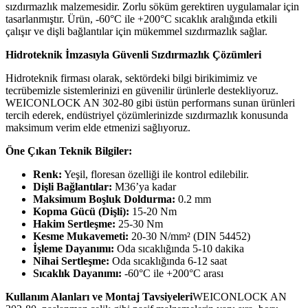
sızdırmazlık malzemesidir. Zorlu söküm gerektiren uygulamalar için
tasarlanmıştır. Ürün, -60°C ile +200°C sıcaklık aralığında etkili
çalışır ve dişli bağlantılar için mükemmel sızdırmazlık sağlar.
Hidroteknik İmzasıyla Güvenli Sızdırmazlık Çözümleri
Hidroteknik firması olarak, sektördeki bilgi birikimimiz ve
tecrübemizle sistemlerinizi en güvenilir ürünlerle destekliyoruz.
WEICONLOCK AN 302-80 gibi üstün performans sunan ürünleri
tercih ederek, endüstriyel çözümlerinizde sızdırmazlık konusunda
maksimum verim elde etmenizi sağlıyoruz.
Öne Çıkan Teknik Bilgiler:
Renk:
Yeşil, floresan özelliği ile kontrol edilebilir.
Dişli Bağlantılar:
M36’ya kadar
Maksimum Boşluk Doldurma:
0.2 mm
Kopma Gücü (Dişli):
15-20 Nm
Hakim Sertleşme:
25-30 Nm
Kesme Mukavemeti:
20-30 N/mm² (DIN 54452)
İşleme Dayanımı:
Oda sıcaklığında 5-10 dakika
Nihai Sertleşme:
Oda sıcaklığında 6-12 saat
Sıcaklık Dayanımı:
-60°C ile +200°C arası
Kullanım Alanları ve Montaj Tavsiyeleri
WEICONLOCK AN