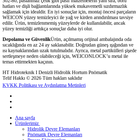
302-80, paslanmaz çelik gibi pasif malzemelerin yanı sıra, boru
hatları ve dişli bağlantılarında yüksek mukavemetli sızdırmazlık
sağlamak için idealdir. En iyi sonuçlar için, montaj öncesi parçaların
WEICON yüzey temizleyici ile yağ ve kirden arındırılması tavsiye
edilir. Ürün, temizlenmemiş yüzeylerde de kullanılabilir, ancak
yüzey temizliği arttıkça sonuçlar daha iyi olur.
Depolama ve Güvenlik
Ürün, açılmamış orijinal ambalajında oda
sıcaklığında en az 24 ay saklanabilir. Doğrudan güneş ışığından ve
ısı kaynaklarından uzak tutulmalıdır. Ayrıca, metal partikülleri şişede
sertleşmeye neden olabileceği için, WEICONLOCK’u metal ile
temas ettirmekten kaçının.
HT Hidroteknik I Denizli Hidrolik Hortum Pnömatik
Telif Hakkı © 2026 Tüm hakları saklıdır
KVKK Politikası ve Aydınlatma Metinleri
Ana sayfa
Ürünlerimiz
Hidrolik Devre Elemanları
Pnömatik Devre Elemanları