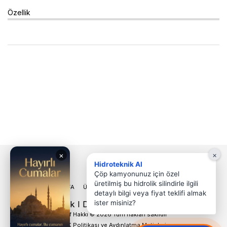
Özellik
×
Hidroteknik AI
Çöp kamyonunuz için özel
üretilmiş bu hidrolik silindirle ilgili
ANA SAYFA
ÜRÜNLERIMIZ
DAHA FAZLA
detaylı bilgi veya fiyat teklifi almak
ister misiniz?
HT Hidroteknik I Denizli Hidrolik Hortum Pnömatik
Telif Hakkı © 2026 Tüm hakları saklıdır
KVKK Politikası ve Aydınlatma Metinleri