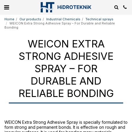
Home
Our products
Industrial Chemicals
Technical sprays
WEICON Extra Strong Adhesive Spray – For Durable and Reliable
Bonding
WEICON EXTRA
STRONG ADHESIVE
SPRAY – FOR
DURABLE AND
RELIABLE BONDING
WEICON Extra Strong Adhesive Spray is specially formulated to
form strong and permanent bonds. It is effective on rough and