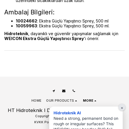
üzerindeki sıcaklıklardan uzak tutun.
Ambalaj Bilgileri:
10024662
: Ekstra Güçlü Yapıştırıcı Sprey, 500 ml
10059963
: Ekstra Güçlü Yapıştırıcı Sprey, 500 ml.
Hidroteknik
, dayanıklı ve güvenilir yapışmalar sağlamak için
WEICON Ekstra Güçlü Yapıştırıcı Sprey
'i önerir.
HOME
OUR PRODUCTS
MORE
×
HT Hidroteknik I Denizli Hidrolik Hortum Pnömatik
Hidroteknik AI
Copyright © 2026 All rights reserved
Need a strong, permanent bond on
KVKK Policy and Clarification Texts
rough or irregular surfaces? This