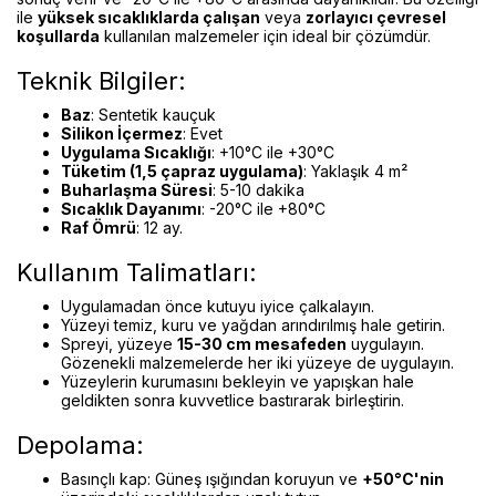
ile
yüksek sıcaklıklarda çalışan
veya
zorlayıcı çevresel
koşullarda
kullanılan malzemeler için ideal bir çözümdür.
Teknik Bilgiler:
Baz
: Sentetik kauçuk
Silikon İçermez
: Evet
Uygulama Sıcaklığı
: +10°C ile +30°C
Tüketim (1,5 çapraz uygulama)
: Yaklaşık 4 m²
Buharlaşma Süresi
: 5-10 dakika
Sıcaklık Dayanımı
: -20°C ile +80°C
Raf Ömrü
: 12 ay.
Kullanım Talimatları:
Uygulamadan önce kutuyu iyice çalkalayın.
Yüzeyi temiz, kuru ve yağdan arındırılmış hale getirin.
Spreyi, yüzeye
15-30 cm mesafeden
uygulayın.
Gözenekli malzemelerde her iki yüzeye de uygulayın.
Yüzeylerin kurumasını bekleyin ve yapışkan hale
geldikten sonra kuvvetlice bastırarak birleştirin.
Depolama:
Basınçlı kap: Güneş ışığından koruyun ve
+50°C'nin