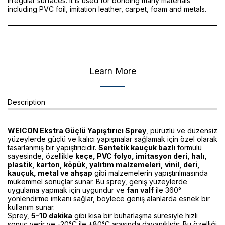
irregular surfaces. It is used for bonding many materials
including PVC foil, imitation leather, carpet, foam and metals.
Learn More
Description
WEICON Ekstra Güçlü Yapıştırıcı Sprey
, pürüzlü ve düzensiz
yüzeylerde güçlü ve kalıcı yapışmalar sağlamak için özel olarak
tasarlanmış bir yapıştırıcıdır.
Sentetik kauçuk bazlı
formülü
sayesinde, özellikle
keçe, PVC folyo, imitasyon deri, halı,
plastik, karton, köpük, yalıtım malzemeleri, vinil, deri,
kauçuk, metal ve ahşap
gibi malzemelerin yapıştırılmasında
mükemmel sonuçlar sunar. Bu sprey, geniş yüzeylerde
uygulama yapmak için uygundur ve
fan valf
ile 360°
yönlendirme imkanı sağlar, böylece geniş alanlarda esnek bir
kullanım sunar.
Sprey,
5-10 dakika
gibi kısa bir buharlaşma süresiyle hızlı
sonuç verir ve -20°C ile +80°C arasında dayanıklıdır. Bu özelliği