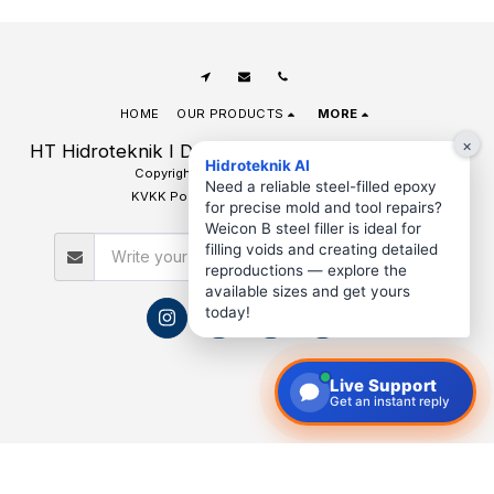
HOME
OUR PRODUCTS
MORE
×
HT Hidroteknik I Denizli Hidrolik Hortum Pnömatik
Hidroteknik AI
Copyright © 2026 All rights reserved
Need a reliable steel-filled epoxy
KVKK Policy and Clarification Texts
for precise mold and tool repairs?
Weicon B steel filler is ideal for
filling voids and creating detailed
SUBSCRIBE
reproductions — explore the
available sizes and get yours
today!
Live Support
Get an instant reply